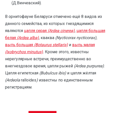
(Д.Винчевский).
В орнитофауне Беларуси отмечено ещё 8 видов из
данного семейства, из которых гнездящимися
являются
цапля серая
(Ardea cinerea)
,
цапля большая
белая
(Ardea alba)
,
кваква
(Nycticorax nycticorax),
выпь большая
(Botaurus stellaris)
и
выпь малая
(Ixobrychos minutus)
.
Кроме этого, известны
нерегулярные встречи, преимущественно во
внегнездовое время, цапли рыжей
(Ardea purpurea)
.
Цапля египетская
(Bubulcus ibis)
и цапля жёлтая
(Ardeola
ralloides
)
известны по единственным
регистрациям.