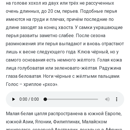
на голове хохол из двух или трёх не рассученных
очень длинных, до 20 см, перьев. Подобные перья
имеются на груди и плечах, причём последние по
длине заходят за конец хвоста. У самки украшающие
перья развиты заметно слабее. После сезона
размножения эти перья выпадают и вновь отрастают
лишь к весне следующего года. Клюв чёрный, но у
самого основания есть немного жёлтого. Голая кожа
лица голубоватая или зеленовато-жёлтая. Радужина
глаза беловатая. Ноги чёрные с жёлтыми пальцами.
Голос – хриплое «рхоэ».
Малая белая цапля распространена в южной Европе,
южной Азии, Японии, Филиппинах, Малайском
архипелаге, северной Австралии, локально в Африке,