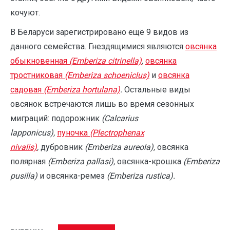
кочуют.
В Беларуси зарегистрировано ещё 9 видов из
данного семейства. Гнездящимися являются
овсянка
обыкновенная
(Emberiza citrinella)
,
овсянка
тростниковая
(Emberiza schoeniclus)
и
овсянка
садовая
(Emberiza hortulana)
.
Остальные виды
овсянок встречаются лишь во время сезонных
миграций: подорожник
(Calcarius
lapponicus),
пуночка
(Plectrophenax
nivalis)
,
дубровник
(Emberiza aureola),
овсянка
полярная
(Emberiza pallasi),
овсянка-крошка
(Emberiza
pusilla)
и овсянка-ремез
(Emberiza rustica).