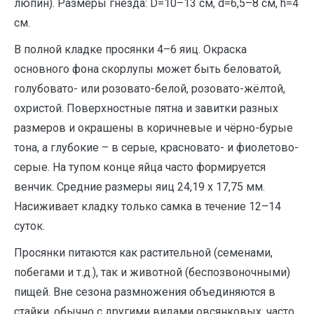
люпин). Размеры гнезда: D=10–13 см, d=6,5–8 см, h=4
см.
В полной кладке просянки 4–6 яиц. Окраска
основного фона скорлупы может быть беловатой,
голубовато- или розовато-белой, розовато-жёлтой,
охристой. Поверхностные пятна и завитки разных
размеров и окрашены в коричневые и чёрно-бурые
тона, а глубокие – в серые, красновато- и фиолетово-
серые. На тупом конце яйца часто формируется
венчик. Средние размеры яиц 24,19 х 17,75 мм.
Насиживает кладку только самка в течение 12–14
суток.
Просянки питаются как растительной (семенами,
побегами и т.д.), так и животной (беспозвоночными)
пищей. Вне сезона размножения объединяются в
стайки, обычно с другими видами овсянковых, часто