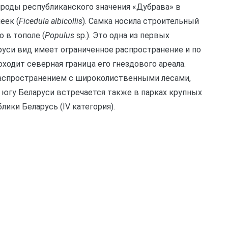
ироды республиканского значения «Дубрава» в
еек (
Ficedula albicollis
). Самка носила строительный
 в тополе (
Populus
sp.). Это одна из первых
аруси вид имеет ограниченное распространение и по
ходит северная граница его гнездового ареала.
распространением с широколиственными лесами,
 югу Беларуси встречается также в парках крупных
ики Беларусь (IV категория).