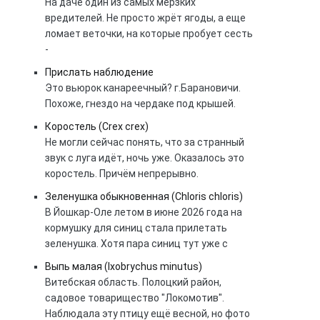
На даче один из самых мерзких
вредителей. Не просто жрёт ягоды, а еще
ломает веточки, на которые пробует сесть
-
Прислать наблюдение
Это вьюрок канареечный? г.Барановичи.
Похоже, гнездо на чердаке под крышей.
Коростель (Crex crex)
Не могли сейчас понять, что за странный
звук с луга идёт, ночь уже. Оказалось это
коростель. Причём непрерывно.
Зеленушка обыкновенная (Chloris chloris)
В Йошкар-Оле летом в июне 2026 года на
кормушку для синиц стала прилетать
зеленушка. Хотя пара синиц тут уже с
Выпь малая (Ixobrychus minutus)
Витебская область. Полоцкий район,
садовое товарищество "Локомотив".
Наблюдала эту птицу ещё весной, но фото