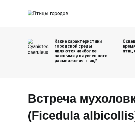
Перейти
к
содержимому
Птицы городов
Какие характеристики
Освещ
городской среды
время
являются наиболее
птиц 
важными для успешного
размножения птиц?
Встреча мухолов
(Ficedula albicolli