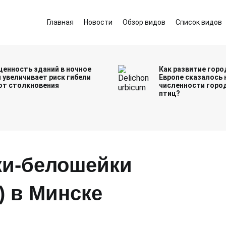
Главная
Новости
Обзор видов
Список видов
енность зданий в ночное
Как развитие горо
 увеличивает риск гибели
Европе сказалось 
от столкновения
численности горо
птиц?
ки-белошейки
s) в Минске